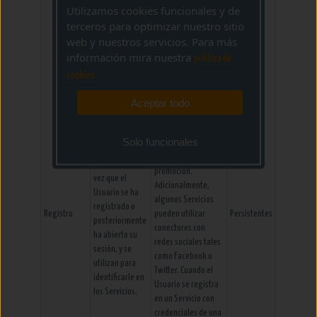
próxima vez que
Utilizamos cookies funcionales y de
entre en el Servicio
terceros para optimizar nuestro sitio
tendrá que iniciar
web y nuestros servicios. Para más
sesión para estar
información mira nuestra
politica de
identificado.
Comprobar si el
cookies
Usuario está
Aceptar todo
autorizado para
acceder a ciertos
Servicios, por
Las Cookies de
Solo funcionales
ejemplo, para
registro se
participar en una
generan una
promoción.
vez que el
Adicionalmente,
Usuario se ha
algunos Servicios
registrado o
Registro
pueden utilizar
Persistentes
posteriormente
conectores con
ha abierto su
redes sociales tales
sesión, y se
como Facebook o
utilizan para
Twitter. Cuando el
identificarle en
Usuario se registra
los Servicios.
en un Servicio con
credenciales de una