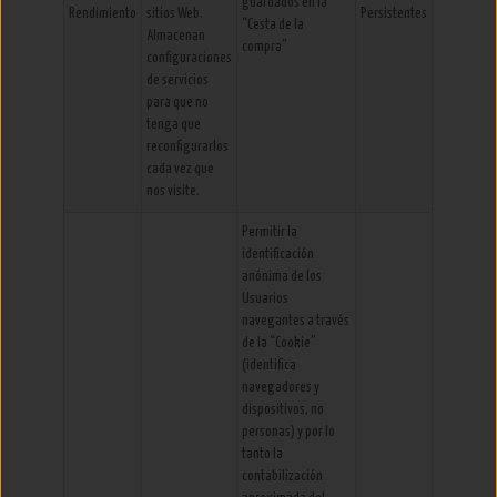
guardados en la
Rendimiento
sitios Web.
Persistentes
“Cesta de la
Almacenan
compra”
configuraciones
de servicios
para que no
tenga que
reconfigurarlos
cada vez que
nos visite.
Permitir la
identificación
anónima de los
Usuarios
navegantes a través
de la “Cookie”
(identifica
navegadores y
dispositivos, no
personas) y por lo
tanto la
contabilización