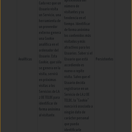
aproximada del
Cada vez que un
número de
Usuario visita
visitantes y su
un Servicio, una
tendencia en el
herramienta de
tiempo. Identificar
un proveedor
de forma anónima
externo genera
los contenidos más
una Cookie
visitados y más
analítica en el
atractivos para los
ordenador del
Usuarios. Saber si el
Usuario. Esta
Analíticas
Usuario que está
Persistentes
Cookie, que sólo
accediendo es
se genera en la
nuevo o repite
visita, servirá
visita. Salvo que el
en próximas
Usuario decida
visitas a los
registrarse en un
Servicios de LA
Servicio de LA 2 DE
2 DE TELDE para
TELDE, la “Cookie”
identificar de
nunca irá asociada a
forma anónima
ningún dato de
al visitante.
carácter personal
que pueda
identificarle