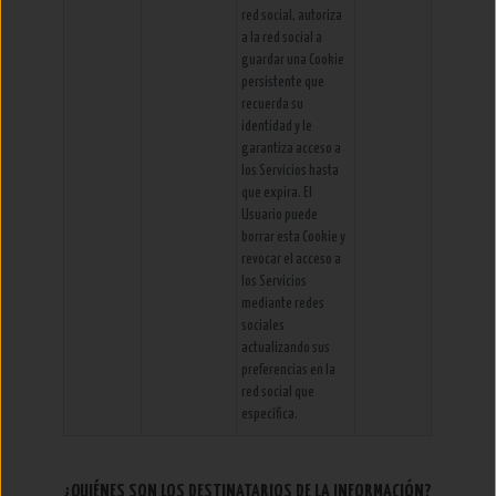
red social, autoriza
a la red social a
guardar una Cookie
persistente que
recuerda su
identidad y le
garantiza acceso a
los Servicios hasta
que expira. El
Usuario puede
borrar esta Cookie y
revocar el acceso a
los Servicios
mediante redes
sociales
actualizando sus
preferencias en la
red social que
específica.
¿QUIÉNES SON LOS DESTINATARIOS DE LA INFORMACIÓN?