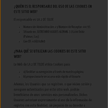
¿QUIÉN ES EL RESPONSABLE DEL USO DE LAS COOKIES EN
ESTE SITIO WEB?
El responsable es LA 2 DE TELDE
Número de Administración: 2 y Número de Receptor: 44735
Situado en: SECRETARIO GUEDES ALEMAN, 3 35200 Telde
(Palmas, Las)
Con CIF: 43659184D
¿PARA QUÉ SE UTILIZAN LAS COOKIES DE ESTE SITIO
WEB?
La Web de LA 2 DE TELDE utiliza Cookies para:
a) facilitar su navegación a través de nuestra página.
b) proporcionarle un acceso más rápido al Usuario
Además, los Usuarios que se registren, o que inicien sesión y
naveguen autenticados por este sitio web, podrán
beneficiarse de unos servicios más personalizados. Dichos
Usuarios autorizan expresamente el uso de la información de
registro con esta finalidad, sin perjuicio de su derecho a