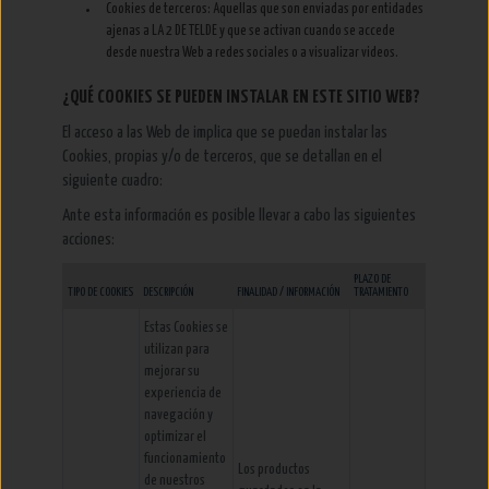
Cookies de terceros: Aquellas que son enviadas por entidades
ajenas a LA 2 DE TELDE y que se activan cuando se accede
desde nuestra Web a redes sociales o a visualizar videos.
¿QUÉ COOKIES SE PUEDEN INSTALAR EN ESTE SITIO WEB?
El acceso a las Web de implica que se puedan instalar las
Cookies, propias y/o de terceros, que se detallan en el
siguiente cuadro:
Ante esta información es posible llevar a cabo las siguientes
acciones:
PLAZO DE
TIPO DE COOKIES
DESCRIPCIÓN
FINALIDAD / INFORMACIÓN
TRATAMIENTO
Estas Cookies se
utilizan para
mejorar su
experiencia de
navegación y
optimizar el
funcionamiento
Los productos
de nuestros