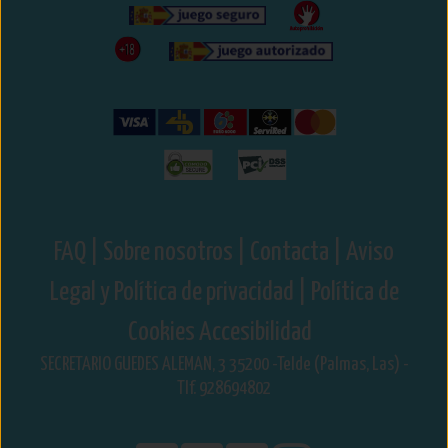
FAQ |
Sobre nosotros |
Contacta |
Aviso
Legal y Política de privacidad |
Política de
Cookies
Accesibilidad
SECRETARIO GUEDES ALEMAN, 3 35200 -Telde (Palmas, Las) -
Tlf. 928694802