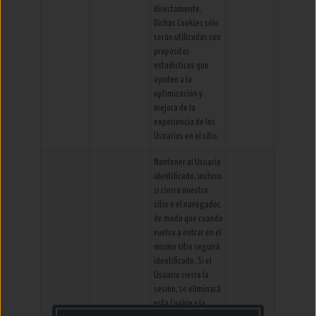
directamente.
Dichas Cookies sólo
serán utilizadas con
propósitos
estadísticos que
ayuden a la
optimización y
mejora de la
experiencia de los
Usuarios en el sitio.
Mantener al Usuario
identificado, incluso
si cierra nuestro
sitio o el navegador,
de modo que cuando
vuelva a entrar en el
mismo sitio seguirá
identificado. Si el
Usuario cierra la
sesión, se eliminará
esta Cookie y la